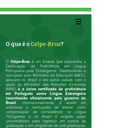
O que é o
Celpe-Bras
?
O
Celpe-Bras
é um Exame que possibilita a
Certificação de Proficiência em Língua
Portuguesa para Estrangeiros. Desenvolvido e
outorgado pelo Ministério da Educação (MEC),
aplicado no Brasil e em outros países com o
apoio do Ministério das Relações Exteriores
(MRE)
é o único certificado de proficiência
em Português como Língua Estrangeira
reconhecido oficialmente pelo governo do
Brasil
.
Internacionalmente, é aceito em
empresas e instituições de ensino como
comprovação de competência na Língua
Portuguesa e no Brasil é exigido pelas
universidades para ingresso em cursos de
graduação e em programas de pós-graduação,