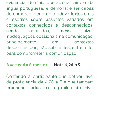
evidencia domínio operacional amplo da
língua portuguesa, e demonstre ser capaz
de compreender e de produzir textos orais
e escritos sobre assuntos variados em
contextos conhecidos e desconhecidos,
sendo admitidas, nesse nível,
inadequações ocasionais na comunicação,
principalmente em contextos
desconhecidos, não suficientes, entretanto,
para comprometer a comunicação.
Avançado Superior
Nota 4,26 a 5
Conferido a participante que obtiver nível
de proficiência de 4,26 a 5 e que também
preenche todos os requisitos do nível
avançado, mas com inadequações na
produção escrita e oral menos frequentes
do que naquele nível.
Prepare-se para o
Exame: