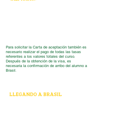
ICarta de aceptación es un documento en
el que la escuela declara que acepta al
alumno como matriculado, especificando
el tipo de curso, período y su horario de
clases.
Para solicitar la Carta de aceptación también es
necesario realizar el pago de todas las tasas
referentes a los valores totales del curso.
Después de la obtención de la visa, es
necesaria la confirmación de arribo del alumno a
Brasil.
LLEGANDO A BRASIL
En correspondencia con el tipo de visa
emitida, algunos extranjeros al llegar a
Brasil, deben realizar su registro en la
Policía Federal hasta 30 días después de su
entrada al país, si no lo realiza será
necesario pagar una multa diaria. La ida a la